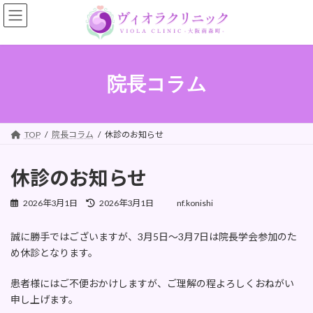
コ
ナ
ン
ビ
テ
ゲ
ン
ー
ツ
シ
へ
ョ
院長コラム
ス
ン
キ
に
ッ
移
プ
動
TOP
院長コラム
休診のお知らせ
休診のお知らせ
最
2026年3月1日
2026年3月1日
nf.konishi
終
更
誠に勝手ではございますが、3月5日〜3月7日は院長学会参加のた
新
め休診となります。
日
時
:
患者様にはご不便おかけしますが、ご理解の程よろしくおねがい
申し上げます。