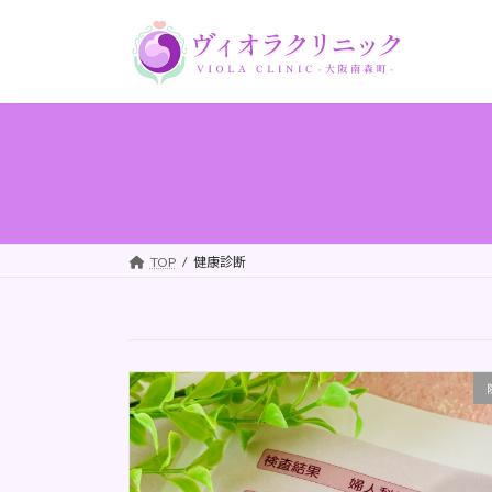
コ
ナ
ン
ビ
テ
ゲ
ン
ー
ツ
シ
へ
ョ
ス
ン
キ
に
ッ
移
プ
動
TOP
健康診断