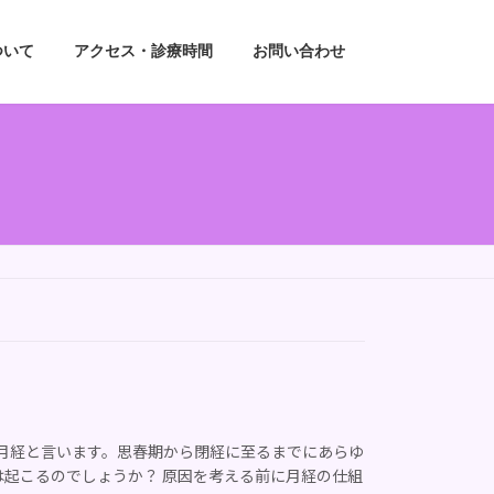
ついて
アクセス・診療時間
お問い合わせ
月経と言います。思春期から閉経に至るまでにあらゆ
は起こるのでしょうか？ 原因を考える前に月経の仕組