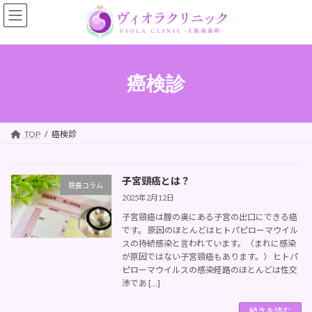
コ
ナ
ン
ビ
テ
ゲ
ン
ー
ツ
シ
へ
ョ
癌検診
ス
ン
キ
に
ッ
移
プ
動
TOP
癌検診
子宮頸癌とは？
院長コラム
2025年2月12日
子宮頸癌は腟の奥にある子宮の出口にできる癌
です。 原因のほとんどはヒトパピローマウイル
スの持続感染と言われています。（まれに感染
が原因ではない子宮頸癌もあります。） ヒトパ
ピローマウイルスの感染経路のほとんどは性交
渉であ […]
続きを読む