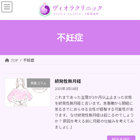
コ
ナ
ン
ビ
テ
ゲ
ン
ー
ツ
シ
へ
ョ
不妊症
ス
ン
キ
に
ッ
移
プ
動
TOP
不妊症
続発性無月経
院長コラム
2025年3月18日
これまであった生理が3か月以上止まった状態
を続発性無月経と言います。思春期から閉経に
至るまでにあらゆる女性が経験する可能性があ
ります。 なぜ続発性無月経は起こるのでしょう
か？ 原因を考える前に月経の仕組みを考えてみ
ましょ […]
続きを読む